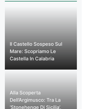
Il Castello Sospeso Sul
Mare: Scopriamo Le
Castella In Calabria
Alla Scoperta
Dell’Argimusco: Tra La
‘Stonehenge Di Sicilia’,