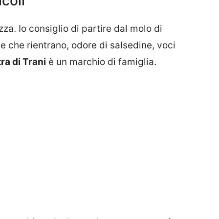
coli
za. Io consiglio di partire dal molo di
he che rientrano, odore di salsedine, voci
tra di Trani
è un marchio di famiglia.