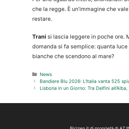
che la regge. È un’immagine che vale i
restare.
Trani
si lascia leggere in poche ore. M
domanda si fa semplice: quanta luce ti
bianche che scendono al mare?
Categorie
News
Bandiere Blu 2026: L’Italia vanta 525 spi
Lisbona in un Giorno: Tra Delfini all’Alba
Bicizen.it di proprietà di AZ