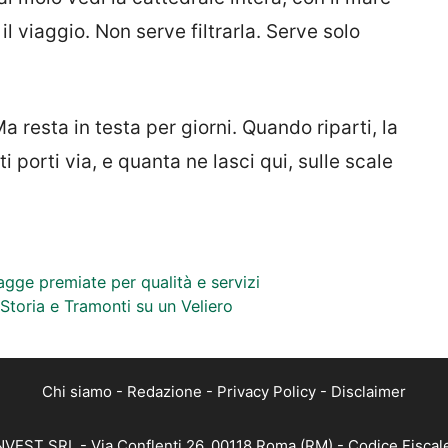
l viaggio. Non serve filtrarla. Serve solo
a resta in testa per giorni. Quando riparti, la
 porti via, e quanta ne lasci qui, sulle scale
agge premiate per qualità e servizi
, Storia e Tramonti su un Veliero
Chi siamo
-
Redazione
-
Privacy Policy
-
Disclaimer
 INVEST SRL - Via Conflenti 26, 00118 Roma (RM) - Codice Fiscal