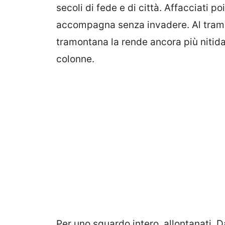
secoli di fede e di città. Affacciati po
accompagna senza invadere. Al tramonto
tramontana la rende ancora più nitida.
colonne.
Per uno sguardo intero, allontanati. D