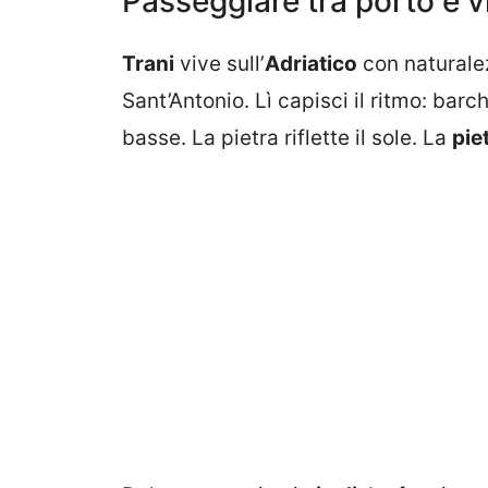
Passeggiare tra porto e vi
Trani
vive sull’
Adriatico
con naturalez
Sant’Antonio. Lì capisci il ritmo: barc
basse. La pietra riflette il sole. La
pie