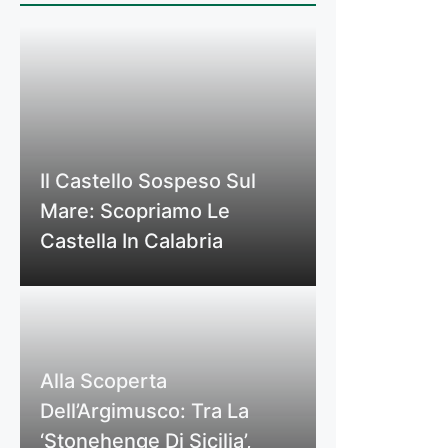
Il Castello Sospeso Sul
Mare: Scopriamo Le
Castella In Calabria
Alla Scoperta
Dell’Argimusco: Tra La
‘Stonehenge Di Sicilia’,