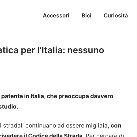
Accessori
Bici
Curiosità
ica per l’Italia: nessuno
a patente in Italia, che preoccupa davvero
studio.
ti stradali continuano ad essere migliaia,
con
ivedere il Codice della Strada
. Per cercare di