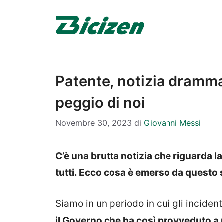
Vai
al
contenuto
Patente, notizia drammat
peggio di noi
Novembre 30, 2023
di
Giovanni Messi
C’è una brutta notizia che riguarda l
tutti. Ecco cosa è emerso da questo 
Siamo in un periodo in cui gli inciden
il Governo che ha così provveduto a r