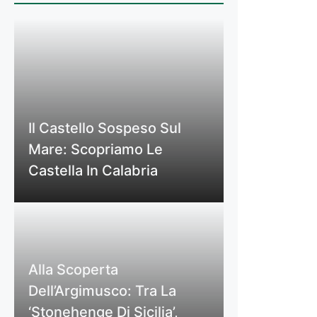
Il Castello Sospeso Sul
Mare: Scopriamo Le
Castella In Calabria
Alla Scoperta
Dell’Argimusco: Tra La
‘Stonehenge Di Sicilia’,