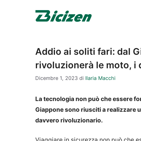
Vai
al
contenuto
Addio ai soliti fari: dal
rivoluzionerà le moto, i 
Dicembre 1, 2023
di
Ilaria Macchi
La tecnologia non può che essere fon
Giappone sono riusciti a realizzare u
davvero rivoluzionario.
Viaggiare in sicurezza non può che es