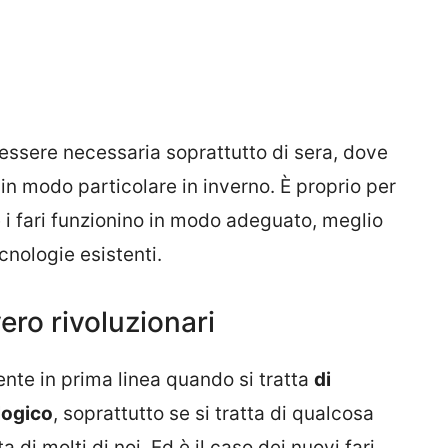
ssere necessaria soprattutto di sera, dove
a, in modo particolare in inverno. È proprio per
i fari funzionino in modo adeguato, meglio
cnologie esistenti.
ero rivoluzionari
te in prima linea quando si tratta
di
logico
, soprattutto se si tratta di qualcosa
a di molti di noi. Ed è il caso dei nuovi fari