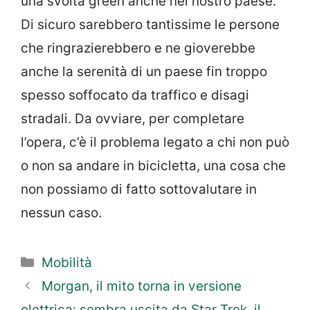
una svolta green anche nel nostro paese.
Di sicuro sarebbero tantissime le persone
che ringrazierebbero e ne gioverebbe
anche la serenità di un paese fin troppo
spesso soffocato da traffico e disagi
stradali. Da ovviare, per completare
l’opera, c’è il problema legato a chi non può
o non sa andare in bicicletta, una cosa che
non possiamo di fatto sottovalutare in
nessun caso.
Categorie
Mobilità
Morgan, il mito torna in versione
elettrica: sembra uscita da Star Trek, il