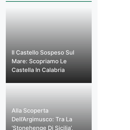
Il Castello Sospeso Sul
Mare: Scopriamo Le
Castella In Calabria
Alla Scoperta
Dell’Argimusco: Tra La
‘Stonehenge Di Sicilia’,