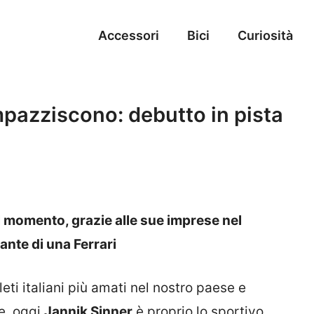
Accessori
Bici
Curiosità
 impazziscono: debutto in pista
del momento, grazie alle sue imprese nel
ante di una Ferrari
ti italiani più amati nel nostro paese e
se, oggi
Jannik Sinner
è proprio lo sportivo