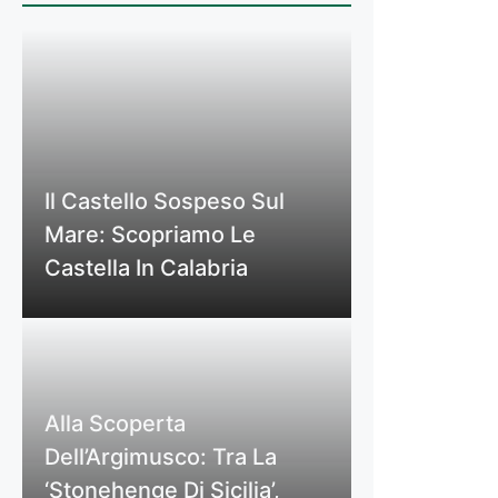
Il Castello Sospeso Sul
Mare: Scopriamo Le
Castella In Calabria
Alla Scoperta
Dell’Argimusco: Tra La
‘Stonehenge Di Sicilia’,