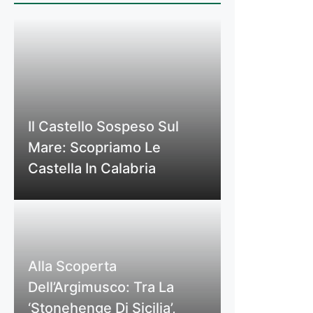
Il Castello Sospeso Sul
Mare: Scopriamo Le
Castella In Calabria
Alla Scoperta
Dell’Argimusco: Tra La
‘Stonehenge Di Sicilia’,