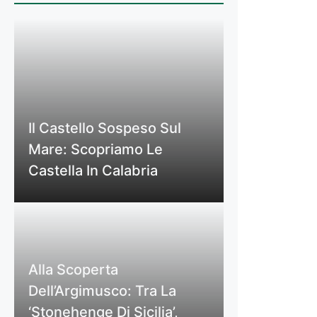
Il Castello Sospeso Sul
Mare: Scopriamo Le
Castella In Calabria
Alla Scoperta
Dell’Argimusco: Tra La
‘Stonehenge Di Sicilia’,