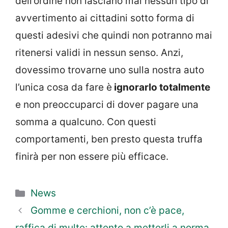
dell’ordine non lasciano mai nessun tipo di
avvertimento ai cittadini sotto forma di
questi adesivi che quindi non potranno mai
ritenersi validi in nessun senso. Anzi,
dovessimo trovarne uno sulla nostra auto
l’unica cosa da fare è
ignorarlo totalmente
e non preoccuparci di dover pagare una
somma a qualcuno. Con questi
comportamenti, ben presto questa truffa
finirà per non essere più efficace.
Categorie
News
Gomme e cerchioni, non c’è pace,
raffica di multe: attento a metterli a norma