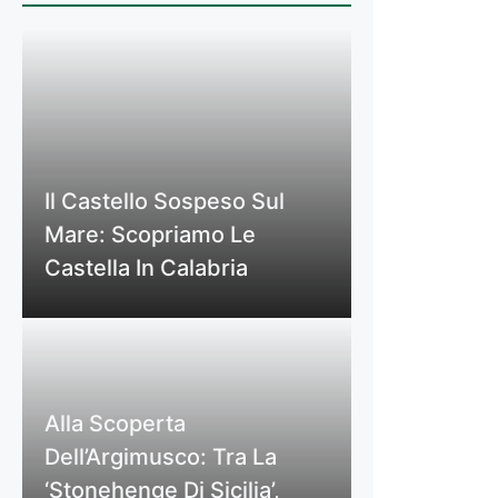
Il Castello Sospeso Sul
Mare: Scopriamo Le
Castella In Calabria
Alla Scoperta
Dell’Argimusco: Tra La
‘Stonehenge Di Sicilia’,