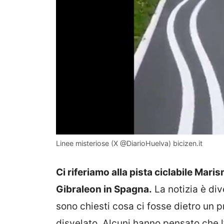
Linee misteriose (X @DiarioHuelva) bicizen.it
Ci riferiamo alla pista ciclabile Mar
Gibraleon in Spagna.
La notizia è div
sono chiesti cosa ci fosse dietro un p
disvelato. Alcuni hanno pensato che 