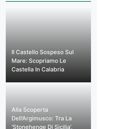
Il Castello Sospeso Sul
Mare: Scopriamo Le
Castella In Calabria
Alla Scoperta
Dell’Argimusco: Tra La
‘Stonehenge Di Sicilia’,