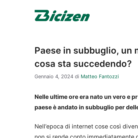
Vai
al
contenuto
Paese in subbuglio, un m
cosa sta succedendo?
Gennaio 4, 2024
di
Matteo Fantozzi
Nelle ultime ore era nato un vero e pro
paese è andato in subbuglio per delle
Nell’epoca di internet cose così divent
non si rende conto immediatamente di