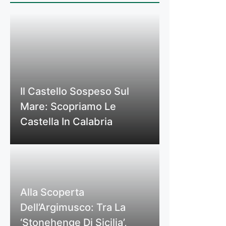
Il Castello Sospeso Sul
Mare: Scopriamo Le
Castella In Calabria
Alla Scoperta
Dell’Argimusco: Tra La
‘Stonehenge Di Sicilia’,