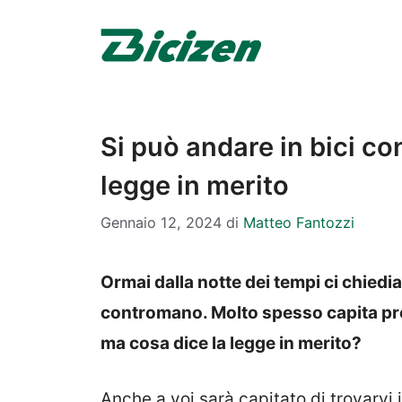
Vai
al
contenuto
Si può andare in bici c
legge in merito
Gennaio 12, 2024
di
Matteo Fantozzi
Ormai dalla notte dei tempi ci chiedi
contromano. Molto spesso capita prop
ma cosa dice la legge in merito?
Anche a voi sarà capitato di trovarvi