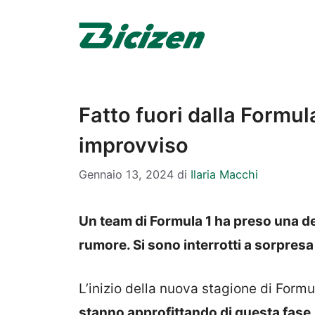
Vai
al
contenuto
Fatto fuori dalla Formula
improvviso
Gennaio 13, 2024
di
Ilaria Macchi
Un team di Formula 1 ha preso una d
rumore. Si sono interrotti a sorpresa i
L’inizio della nuova stagione di Formu
stanno approfittando di questa fase