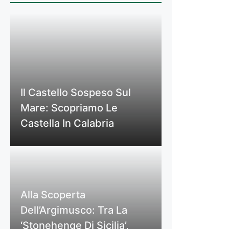
Il Castello Sospeso Sul
Mare: Scopriamo Le
Castella In Calabria
Alla Scoperta
Dell’Argimusco: Tra La
‘Stonehenge Di Sicilia’,