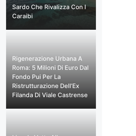
Sardo Che Rivalizza Con I
Caraibi
Rigenerazione Urbana A
Roma: 5 Milioni Di Euro Dal
Fondo Pui Per La
Ristrutturazione Dell’Ex
Filanda Di Viale Castrense