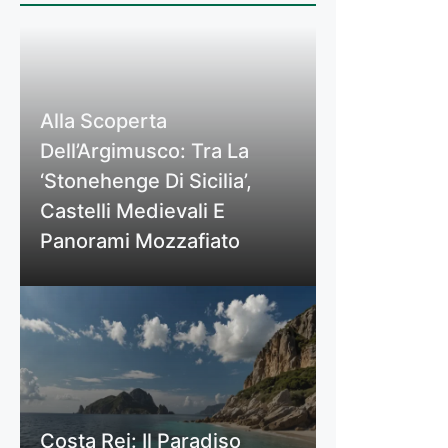
Alla Scoperta
Dell’Argimusco: Tra La
‘Stonehenge Di Sicilia’,
Castelli Medievali E
Panorami Mozzafiato
Costa Rei: Il Paradiso