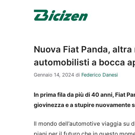
Vai
al
contenuto
Nuova Fiat Panda, altra 
automobilisti a bocca a
Gennaio 14, 2024
di
Federico Danesi
In prima fila da più di 40 anni, Fiat 
giovinezza e a stupire nuovamente s
Il mondo dell’automotive viaggia su due
piani per il futuro che in questo momen