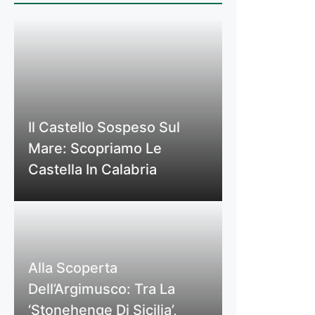
Il Castello Sospeso Sul
Mare: Scopriamo Le
Castella In Calabria
Alla Scoperta
Dell’Argimusco: Tra La
‘Stonehenge Di Sicilia’,