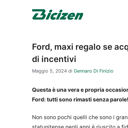
Vai
al
contenuto
Ford, maxi regalo se acq
di incentivi
Maggio 5, 2024
di
Gennaro Di Finizio
Questa è una vera e propria occasion
Ford: tutti sono rimasti senza parole
Non sono pochi quelli che sono i gra
statunitense negli anni è riuscito a f