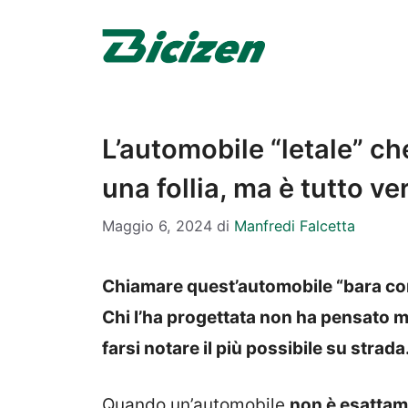
Vai
al
contenuto
L’automobile “letale” ch
una follia, ma è tutto ve
Maggio 6, 2024
di
Manfredi Falcetta
Chiamare quest’automobile “bara con 
Chi l’ha progettata non ha pensato m
farsi notare il più possibile su strada
Quando un’automobile
non è esattam