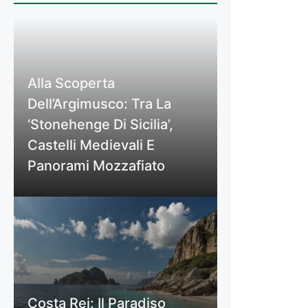
Alla Scoperta
Dell’Argimusco: Tra La
‘Stonehenge Di Sicilia’,
Castelli Medievali E
Panorami Mozzafiato
Costa Rei: Il Paradiso