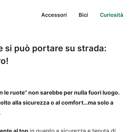
Accessori
Bici
Curiosità
e si può portare su strada:
ro!
le ruote” non sarebbe per nulla fuori luogo.
olto alla sicurezza o al comfort…ma solo a
.
ente al top
in quanto a sicurezza e tenuta di