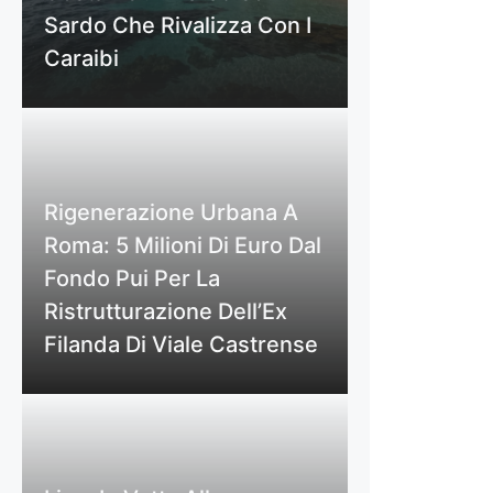
Sardo Che Rivalizza Con I
Caraibi
Rigenerazione Urbana A
Roma: 5 Milioni Di Euro Dal
Fondo Pui Per La
Ristrutturazione Dell’Ex
Filanda Di Viale Castrense