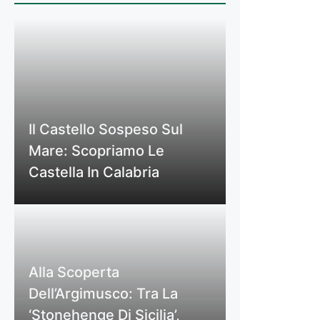
Il Castello Sospeso Sul
Mare: Scopriamo Le
Castella In Calabria
Alla Scoperta
Dell’Argimusco: Tra La
‘Stonehenge Di Sicilia’,