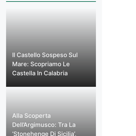
Il Castello Sospeso Sul
Mare: Scopriamo Le
Castella In Calabria
Alla Scoperta
Dell’Argimusco: Tra La
‘Stonehenge Di Sicilia’,