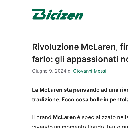
Vai
al
contenuto
Rivoluzione McLaren, f
farlo: gli appassionati 
Giugno 9, 2024
di
Giovanni Messi
La McLaren sta pensando ad una riv
tradizione. Ecco cosa bolle in pentol
Il brand
McLaren
è specializzato nell
vivendo un momento florido, tanto qua