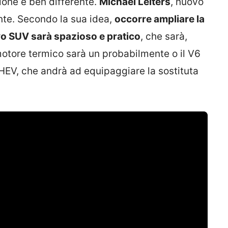
ione è ben differente.
Michael Leiters
, nuovo
ente. Secondo la sua idea,
occorre ampliare la
vo SUV sarà spazioso e pratico
, che sarà,
 motore termico sarà un probabilmente o il V6
PHEV, che andrà ad equipaggiare la sostituta