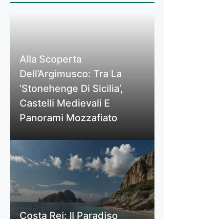
Alla Scoperta
Dell’Argimusco: Tra La
‘Stonehenge Di Sicilia’,
Castelli Medievali E
Panorami Mozzafiato
Costa Rei: Il Paradiso