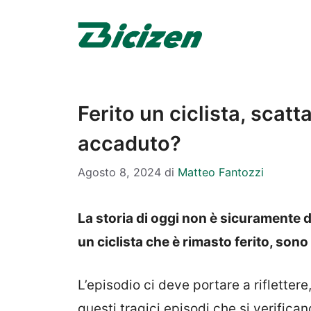
Vai
al
contenuto
Ferito un ciclista, scatt
accaduto?
Agosto 8, 2024
di
Matteo Fantozzi
La storia di oggi non è sicuramente d
un ciclista che è rimasto ferito, sono 
L’episodio ci deve portare a riflett
questi tragici episodi che si verifican