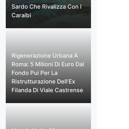
Sardo Che Rivalizza Con I
Caraibi
Rigenerazione Urbana A
Roma: 5 Milioni Di Euro Dal
Fondo Pui Per La
Ristrutturazione Dell’Ex
Filanda Di Viale Castrense