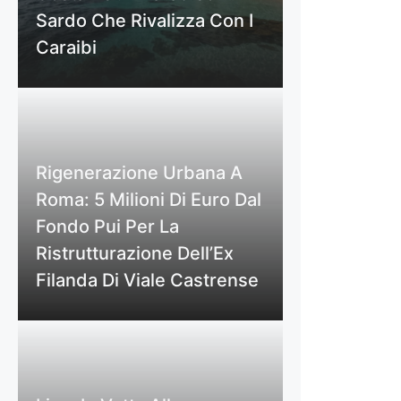
Sardo Che Rivalizza Con I
Caraibi
Rigenerazione Urbana A
Roma: 5 Milioni Di Euro Dal
Fondo Pui Per La
Ristrutturazione Dell’Ex
Filanda Di Viale Castrense