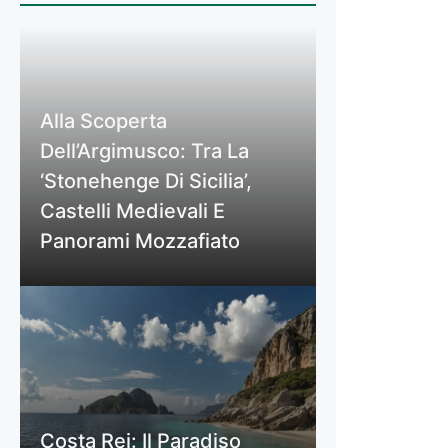
Alla Scoperta
Dell’Argimusco: Tra La
‘Stonehenge Di Sicilia’,
Castelli Medievali E
Panorami Mozzafiato
Costa Rei: Il Paradiso