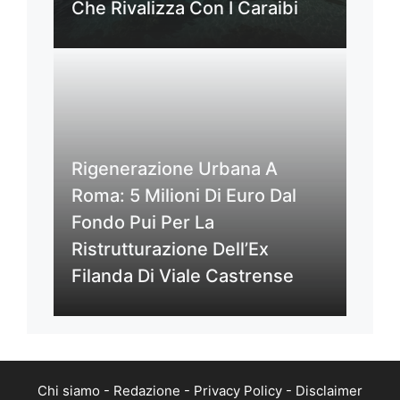
Che Rivalizza Con I Caraibi
Rigenerazione Urbana A
Roma: 5 Milioni Di Euro Dal
Fondo Pui Per La
Ristrutturazione Dell’Ex
Filanda Di Viale Castrense
Chi siamo
-
Redazione
-
Privacy Policy
-
Disclaimer