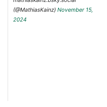
mathiaskainz.bsky.social
(@MathiasKainz)
November 15,
2024