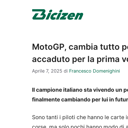
Vai
al
contenuto
MotoGP, cambia tutto pe
accaduto per la prima v
Aprile 7, 2025
di
Francesco Domenighini
Il campione italiano sta vivendo un p
finalmente cambiando per lui in futu
Sono tanti i piloti che hanno le carte
corse, ma solo pochi hanno modo di arr