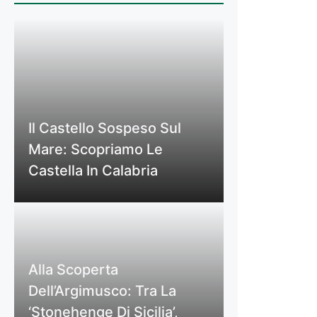
Il Castello Sospeso Sul
Mare: Scopriamo Le
Castella In Calabria
Alla Scoperta
Dell’Argimusco: Tra La
‘Stonehenge Di Sicilia’,