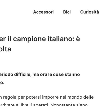
Accessori
Bici
Curiosità
r il campione italiano: è
olta
eriodo difficile, ma ora le cose stanno
ro.
 in regola per potersi imporre nel mondo delle
ivare ai livelli sperati. Nonostante siano