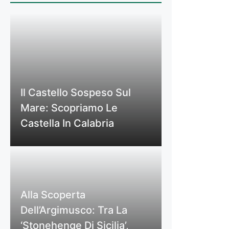
Il Castello Sospeso Sul
Mare: Scopriamo Le
Castella In Calabria
Alla Scoperta
Dell’Argimusco: Tra La
‘Stonehenge Di Sicilia’,