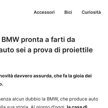
Accessori
Bici
Curiosità
 BMW pronta a farti da
to sei a prova di proiettile
ovità davvero assurda, che fa la gioia dei
o.
senza alcun dubbio la BMW, che produce auto
ella sua storia. Al giorno d’oggi,
la casa di