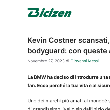
Vai
al
contenuto
Kevin Costner scansati,
bodyguard: con queste au
Novembre 27, 2023
di
Giovanni Messi
La BMW ha deciso di introdurre una n
fan. Ecco perché la tua vita è al sicur
Uno dei marchi più amati al mondoè 
di grandissimo livello sin dall’inizio d