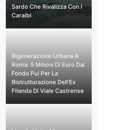
Sardo Che Rivalizza Con I
Caraibi
Rigenerazione Urbana A
Roma: 5 Milioni Di Euro Dal
Fondo Pui Per La
Ristrutturazione Dell’Ex
Filanda Di Viale Castrense