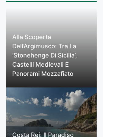
Alla Scoperta
Dell’Argimusco: Tra La
‘Stonehenge Di Sicilia’,
Castelli Medievali E
Panorami Mozzafiato
Costa Rei: Il Paradiso