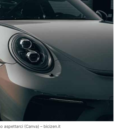
 aspettarci (Canva) – bicizen.it