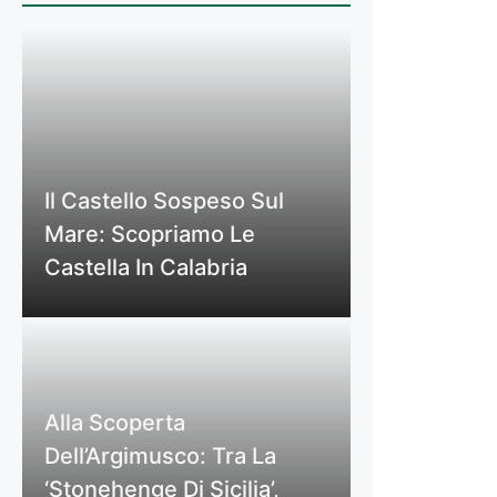
Il Castello Sospeso Sul
Mare: Scopriamo Le
Castella In Calabria
Alla Scoperta
Dell’Argimusco: Tra La
‘Stonehenge Di Sicilia’,