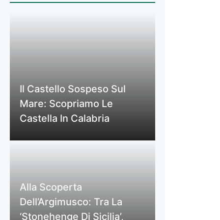
Il Castello Sospeso Sul
Mare: Scopriamo Le
Castella In Calabria
Alla Scoperta
Dell’Argimusco: Tra La
‘Stonehenge Di Sicilia’,