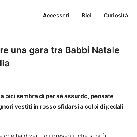
Accessori
Bici
Curiosità
re una gara tra Babbi Natale
lia
a bici sembra di per sé assurdo, pensate
ori vestiti in rosso sfidarsi a colpi di pedali.
e che ha divertito i presenti, che si può