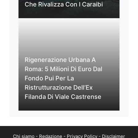
Che Rivalizza Con I Caraibi
Rigenerazione Urbana A
Roma: 5 Milioni Di Euro Dal
Fondo Pui Per La
Ristrutturazione Dell’Ex
Filanda Di Viale Castrense
Chi siamo
-
Redazione
-
Privacy Policy
-
Disclaimer