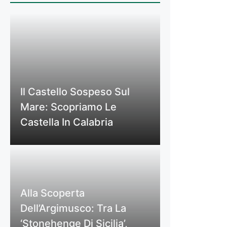
Il Castello Sospeso Sul
Mare: Scopriamo Le
Castella In Calabria
Alla Scoperta
Dell’Argimusco: Tra La
‘Stonehenge Di Sicilia’,