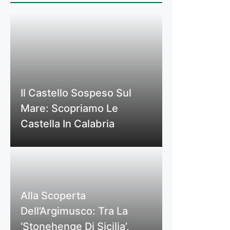
Il Castello Sospeso Sul
Mare: Scopriamo Le
Castella In Calabria
Alla Scoperta
Dell’Argimusco: Tra La
‘Stonehenge Di Sicilia’,