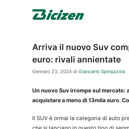
Vai
al
contenuto
Arriva il nuovo Suv com
euro: rivali annientate
Gennaio 23, 2024
di
Giancarlo Spinazzola
Un nuovo Suv irrompe sul mercato: au
acquistare a meno di 13mila euro. C
Il SUV è ormai la categoria di auto pr
che si lanciano in questo tipo di seg