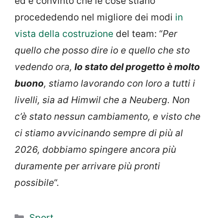
ed è convinto che le cose stiano
procededendo nel migliore dei modi
in
vista della costruzione
del team: “
Per
quello che posso dire io e quello che sto
vedendo ora,
lo stato del progetto è molto
buono
, stiamo lavorando con loro a tutti i
livelli, sia ad Himwil che a Neuberg. Non
c’è stato nessun cambiamento, e visto che
ci stiamo avvicinando sempre di più al
2026, dobbiamo spingere ancora più
duramente per arrivare più pronti
possibile
“.
Categorie
Sport