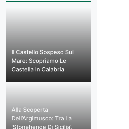
Il Castello Sospeso Sul
Mare: Scopriamo Le
Castella In Calabria
Alla Scoperta
Dell’Argimusco: Tra La
‘Stonehenge Di Sicilia’,