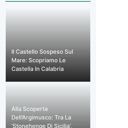
Il Castello Sospeso Sul
Mare: Scopriamo Le
Castella In Calabria
Alla Scoperta
Dell’Argimusco: Tra La
‘Stonehenge Di Sicilia’,