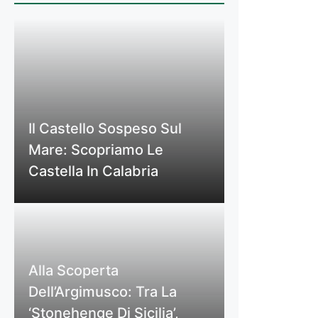
Il Castello Sospeso Sul
Mare: Scopriamo Le
Castella In Calabria
Alla Scoperta
Dell’Argimusco: Tra La
‘Stonehenge Di Sicilia’,