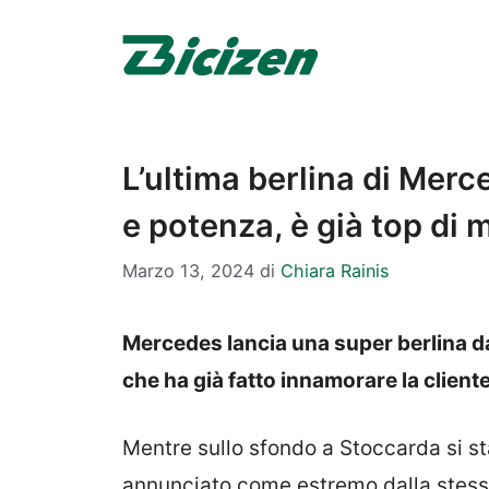
Vai
al
contenuto
L’ultima berlina di Mer
e potenza, è già top di 
Marzo 13, 2024
di
Chiara Rainis
Mercedes lancia una super berlina da
che ha già fatto innamorare la clien
Mentre sullo sfondo a Stoccarda si s
annunciato come estremo dalla stess