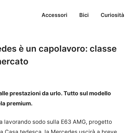
Accessori
Bici
Curiosità
cedes è un capolavoro: classe
mercato
lle prestazioni da urlo. Tutto sul modello
tela premium.
ta lavorando sodo sulla E63 AMG, progetto
a Casa tedesca, la Mercedes uscirà a breve