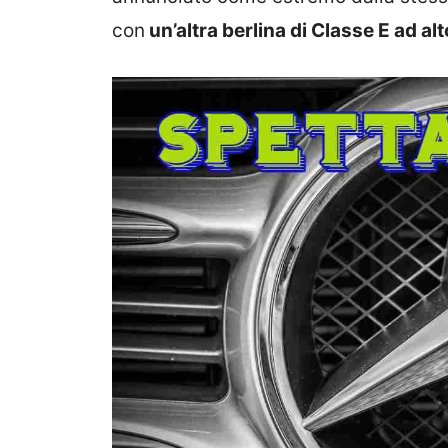
con
un’altra berlina di Classe E ad a